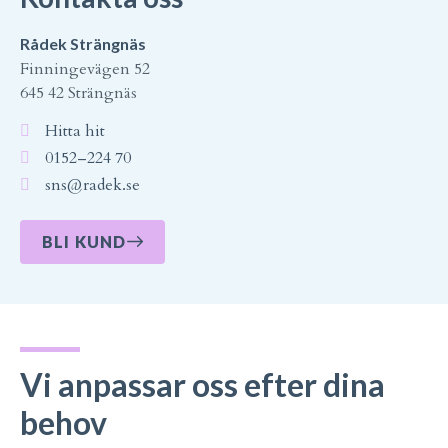
Rådek Strängnäs
Finningevägen 52
645 42 Strängnäs
Hitta hit
0152–224 70
sns@radek.se
BLI KUND
Vi anpassar oss efter dina
behov