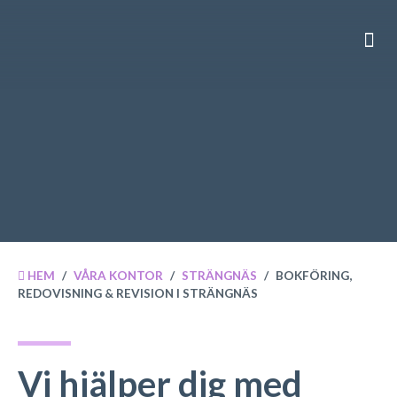
VÅRA
OM 
HEM
/
VÅRA KONTOR
/
STRÄNGNÄS
/
BOKFÖRING,
REDOVISNING & REVISION I STRÄNGNÄS
Vi hjälper dig med