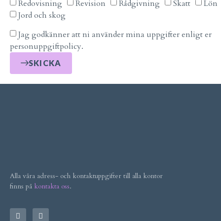
Redovisning
Revision
Rådgivning
Skatt
Lön
Jord och skog
Jag godkänner att ni använder mina uppgifter enligt er
personuppgiftpolicy.
SKICKA
Alla våra adress- och kontaktuppgifter till alla kontor
finns på
kontakta oss
.