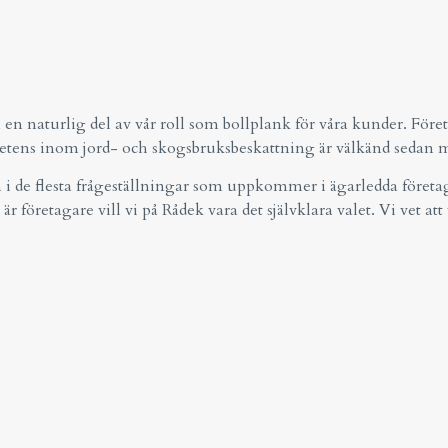
 naturlig del av vår roll som bollplank för våra kunder. Föret
petens inom jord- och skogsbruksbeskattning är välkänd sedan 
 in i de flesta frågeställningar som uppkommer i ägarledda föret
retagare vill vi på Rådek vara det självklara valet. Vi vet att 