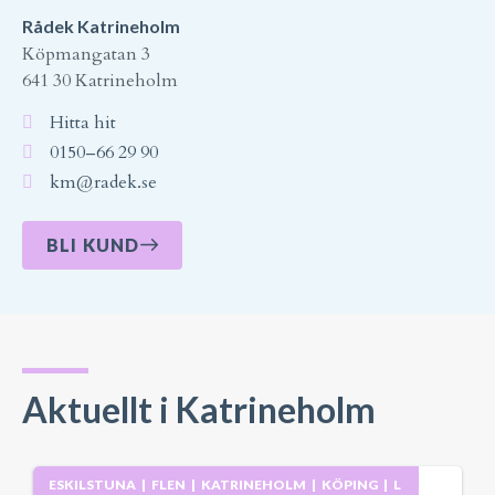
Rådek Katrineholm
Köpmangatan 3
641 30 Katrineholm
Hitta hit
0150–66 29 90
km@radek.se
BLI KUND
Aktuellt i Katrineholm
ESKILSTUNA
|
FLEN
|
KATRINEHOLM
|
KÖPING
|
L