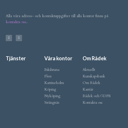
Alla våra adress- och kontaktuppgifter till alla kontor finns på
kontakta oss
.
Tjänster
Våra kontor
Om Rådek
Eskilstuna
Aktuellt
Flen
Kunskapsbank
Katrineholm
Om Rådek
Köping
Karriär
Nyköping
Rådek och GDPR
Strängnäs
Kontakta oss