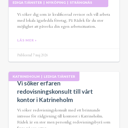
EDIGA TJÄNSTER
|
NYKÖPING
|
STRÄNGNÄS
Kvalificerad revisor
Vi söker dig som är kvalificerad revisor och vill arbeta
med lokala ägarledda företag. På Rådek får du stor
möjlighet att påverka din egen arbetssituation.
LÄS MER »
Publicerad 7 maj 2026
KATRINEHOLM
|
LEDIGA TJÄNSTER
Vi söker erfaren
redovisningskonsult till vårt
kontor i Katrineholm
Vi söker redovisningskonsult med ett brinnande
intresse för rådgivning till kontoret i Katrineholm.
Rådek är en stor men personlig redovisningsbyrå som