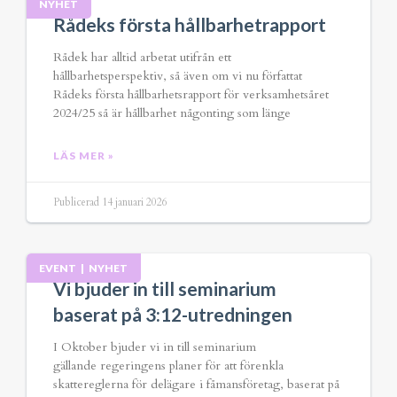
NYHET
Rådeks första hållbarhetrapport
Rådek har alltid arbetat utifrån ett
hållbarhetsperspektiv, så även om vi nu författat
Rådeks första hållbarhetsrapport för verksamhetsåret
2024/25 så är hållbarhet någonting som länge
LÄS MER »
Publicerad 14 januari 2026
EVENT
|
NYHET
Vi bjuder in till seminarium
baserat på 3:12-utredningen
I Oktober bjuder vi in till seminarium
gällande regeringens planer för att förenkla
skattereglerna för delägare i fåmansföretag, baserat på