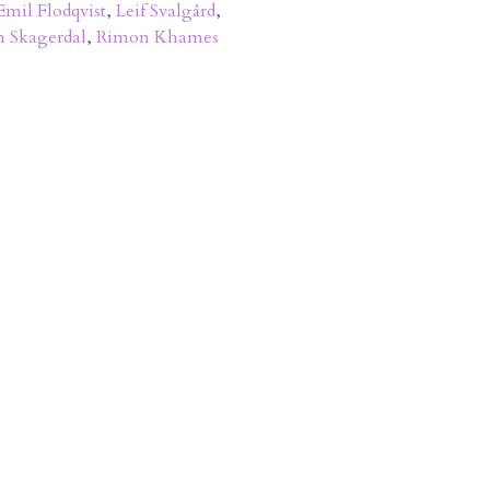
Emil Flodqvist
,
Leif Svalgård
,
n Skagerdal
,
Rimon Khames