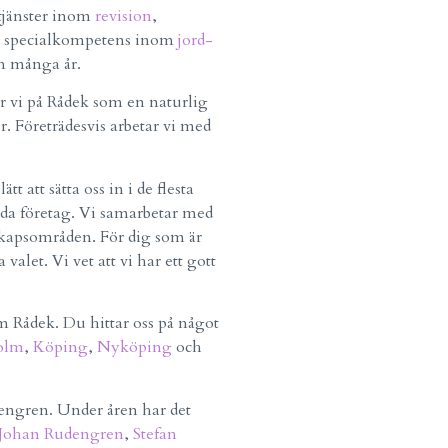
 tjänster inom
revision
,
r specialkompetens inom
jord-
n många år.
 vi på Rådek som en naturlig
r. Företrädesvis arbetar vi med
t att sätta oss in i de flesta
da företag. Vi samarbetar med
skapsområden. För dig som är
 valet. Vi vet att vi har ett gott
m Rådek. Du hittar oss på något
olm
,
Köping
,
Nyköping
och
engren. Under åren har det
Johan Rudengren
,
Stefan