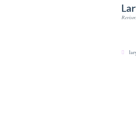
Lar
Revisors
lar