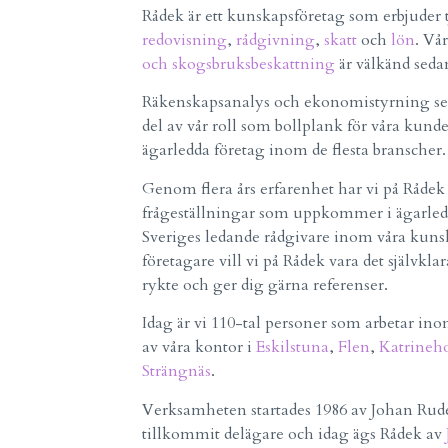
Rådek är ett kunskapsföretag som erbjuder
redovisning
,
rådgivning
,
skatt
och
lön
. Vå
och skogsbruksbeskattning
är välkänd seda
Räkenskapsanalys och ekonomistyrning ser
del av vår roll som bollplank för våra kunde
ägarledda företag inom de flesta branscher.
Genom flera års erfarenhet har vi på Rådek lät
frågeställningar som uppkommer i ägarled
Sveriges ledande rådgivare inom våra kun
företagare vill vi på Rådek vara det självklara
rykte och ger dig gärna referenser.
Idag är vi 110-tal personer som arbetar ino
av våra kontor i
Eskilstuna
,
Flen
,
Katrineh
Strängnäs
.
Verksamheten startades 1986 av Johan Rud
tillkommit delägare och idag ägs Rådek av