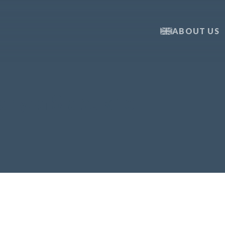
ABOUT US
arysa Slabukho