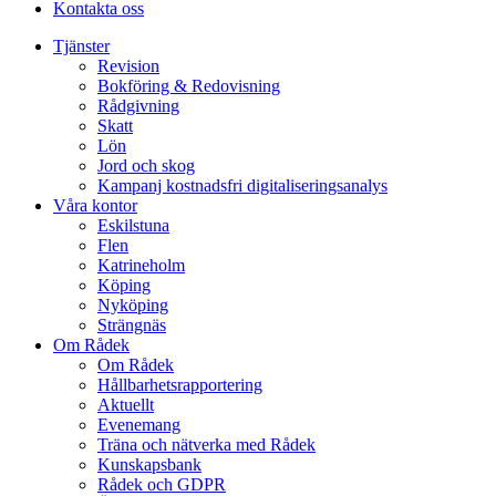
Kontakta oss
Tjänster
Revision
Bokföring & Redovisning
Rådgivning
Skatt
Lön
Jord och skog
Kampanj kostnadsfri digitaliseringsanalys
Våra kontor
Eskilstuna
Flen
Katrineholm
Köping
Nyköping
Strängnäs
Om Rådek
Om Rådek
Hållbarhetsrapportering
Aktuellt
Evenemang
Träna och nätverka med Rådek
Kunskapsbank
Rådek och GDPR