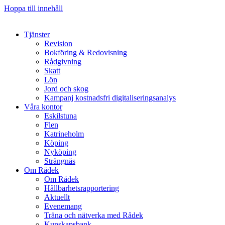
Hoppa till innehåll
Tjänster
Revision
Bokföring & Redovisning
Rådgivning
Skatt
Lön
Jord och skog
Kampanj kostnadsfri digitaliseringsanalys
Våra kontor
Eskilstuna
Flen
Katrineholm
Köping
Nyköping
Strängnäs
Om Rådek
Om Rådek
Hållbarhetsrapportering
Aktuellt
Evenemang
Träna och nätverka med Rådek
Kunskapsbank