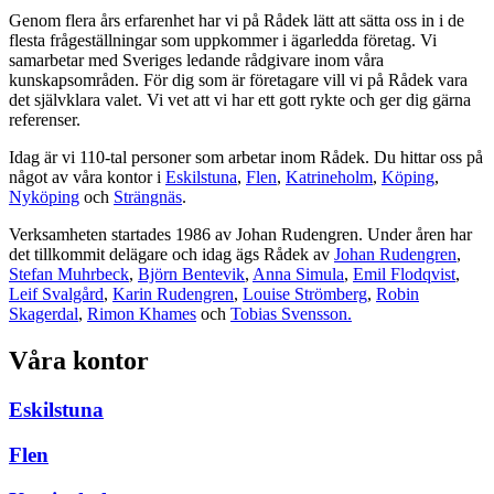
Genom flera års erfarenhet har vi på Rådek lätt att sätta oss in i de
flesta frågeställningar som uppkommer i ägarledda företag. Vi
samarbetar med Sveriges ledande rådgivare inom våra
kunskapsområden. För dig som är företagare vill vi på Rådek vara
det självklara valet. Vi vet att vi har ett gott rykte och ger dig gärna
referenser.
Idag är vi 110-tal personer som arbetar inom Rådek. Du hittar oss på
något av våra kontor i
Eskilstuna
,
Flen
,
Katrineholm
,
Köping
,
Nyköping
och
Strängnäs
.
Verksamheten startades 1986 av Johan Rudengren. Under åren har
det tillkommit delägare och idag ägs Rådek av
Johan Rudengren
,
Stefan Muhrbeck
,
Björn Bentevik
,
Anna Simula
,
Emil Flodqvist
,
Leif Svalgård
,
Karin Rudengren
,
Louise Strömberg
,
Robin
Skagerdal
,
Rimon Khames
och
Tobias Svensson.
Våra kontor
Eskilstuna
Flen