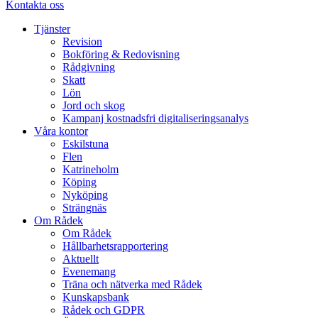
Kontakta oss
Tjänster
Revision
Bokföring & Redovisning
Rådgivning
Skatt
Lön
Jord och skog
Kampanj kostnadsfri digitaliseringsanalys
Våra kontor
Eskilstuna
Flen
Katrineholm
Köping
Nyköping
Strängnäs
Om Rådek
Om Rådek
Hållbarhetsrapportering
Aktuellt
Evenemang
Träna och nätverka med Rådek
Kunskapsbank
Rådek och GDPR