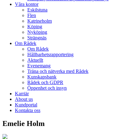
Våra kontor
Eskilstuna
Flen
Katrineholm
Köping
Nyköping
Strängnäs
Om Rådek
Om Rådek
Hållbarhetsrapportering
Aktuellt
Evenemang
Träna och nätverka med Rådek
Kunskapsbank
Rådek och GDPR
Öppenhet och insyn
Karriär
About us
Kundportal
Kontakta oss
Emelie Holm