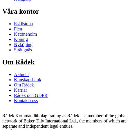
Våra kontor
Eskilstuna
Flen
Katrineholm
Köping
Nyköping
Strängnäs
Om Rådek
Aktuellt
Kunskapsbank
Om Rådek
Karriär
Rådek och GDPR
Kontakta oss
Rådek Kommanditbolag trading as Rådek is a member of the global
network of Baker Tilly International Ltd., the members of which are
separate and independent legal entities.