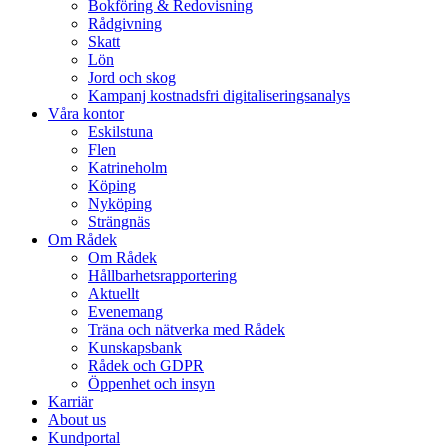
Bokföring & Redovisning
Rådgivning
Skatt
Lön
Jord och skog
Kampanj kostnadsfri digitaliseringsanalys
Våra kontor
Eskilstuna
Flen
Katrineholm
Köping
Nyköping
Strängnäs
Om Rådek
Om Rådek
Hållbarhetsrapportering
Aktuellt
Evenemang
Träna och nätverka med Rådek
Kunskapsbank
Rådek och GDPR
Öppenhet och insyn
Karriär
About us
Kundportal