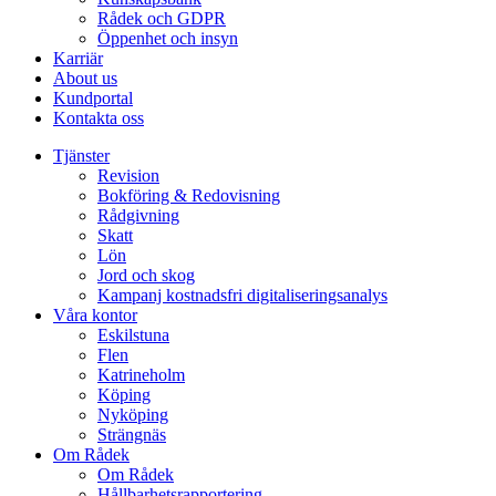
Rådek och GDPR
Öppenhet och insyn
Karriär
About us
Kundportal
Kontakta oss
Tjänster
Revision
Bokföring & Redovisning
Rådgivning
Skatt
Lön
Jord och skog
Kampanj kostnadsfri digitaliseringsanalys
Våra kontor
Eskilstuna
Flen
Katrineholm
Köping
Nyköping
Strängnäs
Om Rådek
Om Rådek
Hållbarhetsrapportering