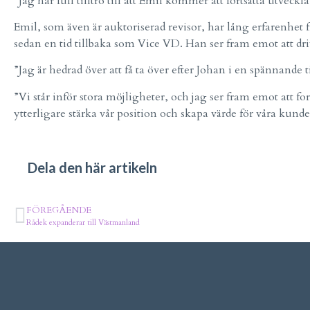
”Jag har full tilltro till att Emil kommer att fortsätta utveckl
Emil, som även är auktoriserad revisor, har lång erfarenhe
sedan en tid tillbaka som Vice VD. Han ser fram emot att dr
”Jag är hedrad över att få ta över efter Johan i en spännande
”Vi står inför stora möjligheter, och jag ser fram emot att f
ytterligare stärka vår position och skapa värde för våra kunde
Dela den här artikeln
FÖREGÅENDE
Rådek expanderar till Västmanland