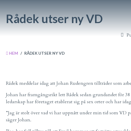
Rådek utser ny VD
Pu
HEM
/
RÅDEK UTSER NY VD
Rådek meddelar idag att Johan Rudengren tillträder som arbe
Johan har framgångsrikt lett Rådek sedan grundandet för 38 å
ledarskap har företaget etablerat sig på sex orter och har idag
”Jag är stolt över vad vi har uppnått under min tid som VD på 
säger Johan.