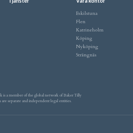
Tjänster
Våra kontor
Eskilstuna
Flen
Katrineholm
Köping
Nyköping
Strängnäs
is a member of the global network of Baker Tilly
 are separate and independent legal entities.