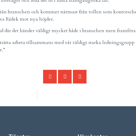
a företaget och leda det in i nästa framgångsrika fas.”
t från branschen och kommer närmast från rollen som kontorsche
iva Rådek mot nya höjder.
 tid där det händer väldigt mycket både i branschen men framföra
ortsätta arbeta tillsammans med vår väldigt starka ledningsgrupp
r.”