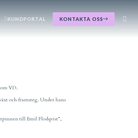
KUNDPORTAL
KONTAKTA OSS
Våra kont
Om Råde
 som VD.
llväxt och framsteg. Under hans
ttpinnen till Emil Flodqvist”,