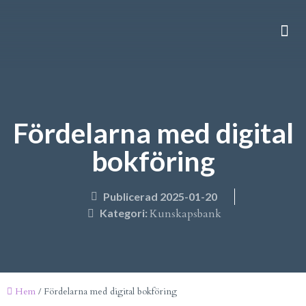
VÅRA
KONTAKTA 
Fördelarna med digital
bokföring
Publicerad
2025-01-20
Kategori:
Kunskapsbank
Hem
/
Fördelarna med digital bokföring