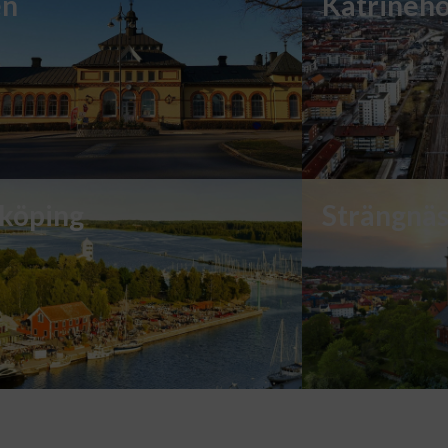
en
Katrineh
köping
Strängnä