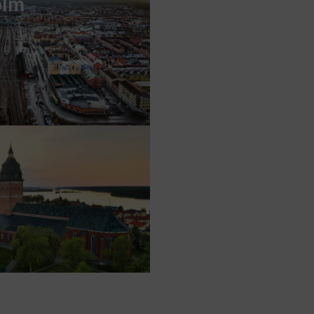
olm
s