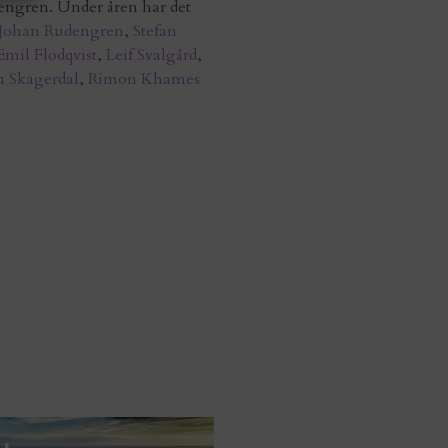
engren. Under åren har det
Johan Rudengren
,
Stefan
Emil Flodqvist
,
Leif Svalgård
,
n Skagerdal
,
Rimon Khames