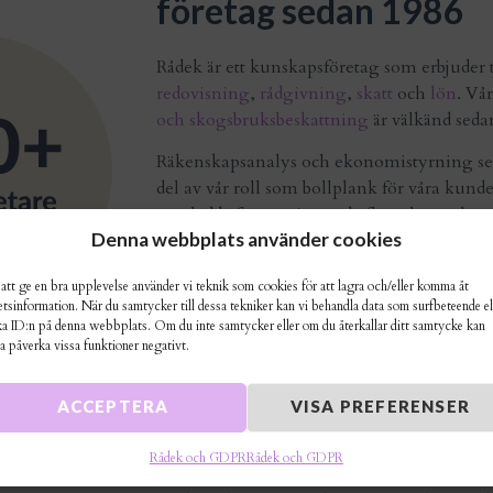
företag sedan 1986
Rådek är ett kunskapsföretag som erbjuder
redovisning
,
rådgivning
,
skatt
och
lön
. Vå
och skogsbruksbeskattning
är välkänd seda
Räkenskapsanalys och ekonomistyrning ser
del av vår roll som bollplank för våra kunde
ägarledda företag inom de flesta branscher.
Denna webbplats använder cookies
Genom flera års erfarenhet har vi på Rådek lät
frågeställningar som uppkommer i ägarled
 att ge en bra upplevelse använder vi teknik som cookies för att lagra och/eller komma åt
etsinformation. När du samtycker till dessa tekniker kan vi behandla data som surfbeteende el
Sveriges ledande rådgivare inom våra kun
ka ID:n på denna webbplats. Om du inte samtycker eller om du återkallar ditt samtycke kan
företagare vill vi på Rådek vara det självklara
ta påverka vissa funktioner negativt.
rykte och ger dig gärna referenser.
Idag är vi 110-tal personer som arbetar ino
ACCEPTERA
VISA PREFERENSER
av våra kontor i
Eskilstuna
,
Flen
,
Katrineh
Strängnäs
.
Rådek och GDPR
Rådek och GDPR