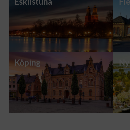
Eskilstuna
Fl
Köping
Ny