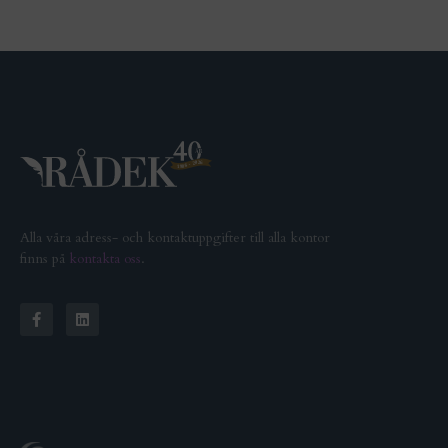
Alla våra adress- och kontaktuppgifter till alla kontor
finns på
kontakta oss
.