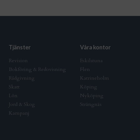
Tjänster
Våra kontor
Revision
Eskilstuna
Bokföring & Redovisning
Flen
Rådgivning
Katrineholm
Skatt
Köping
Lön
Nyköping
Jord & Skog
Strängnäs
Kampanj